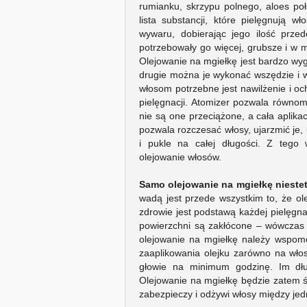
rumianku, skrzypu polnego, aloes po
lista substancji, które pielęgnują w
wywaru, dobierając jego ilość prz
potrzebowały go więcej, grubsze i w 
Olejowanie na mgiełkę jest bardzo wy
drugie można je wykonać wszędzie i wi
włosom potrzebne jest nawilżenie i oc
pielęgnacji. Atomizer pozwala równo
nie są one przeciążone, a cała aplika
pozwala rozczesać włosy, ujarzmić je,
i pukle na całej długości. Z tego
olejowanie włosów.
Samo olejowanie na mgiełkę niestet
wadą jest przede wszystkim to, że olej
zdrowie jest podstawą każdej pielęgna
powierzchni są zakłócone – wówczas 
olejowanie na mgiełkę należy wspom
zaaplikowania olejku zarówno na włosy
głowie na minimum godzinę. Im dłu
Olejowanie na mgiełkę będzie zatem 
zabezpieczy i odżywi włosy między jed