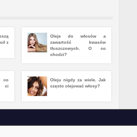
pszą
Oleje do włosów a
il z
zawartość kwasów
tłuszczowych. O co
chodzi?
– co
Oleju nigdy za wiele. Jak
e ci
często olejować włosy?