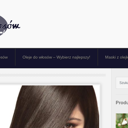
osów
Oleje do włosów – Wybierz najlepszy!
Maski z olej
Produ