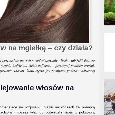
w na mgiełkę – czy działa?
ąż poszukujesz nowych metod olejowanie włosów, lub jeśli dopiero
 metoda będzie dla ciebie najlepsza – przeczytaj poniższy artykuł.
ejowanie włosów, która często jest pomijana podczas codziennej
.
lejowanie włosów na
 polegające na rozpyleniu olejku na włosach za pomocą
rzedzony (możesz wlać do buteleczki napar z pokrzywy,