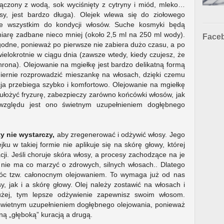
łączony z wodą, sok wyciśnięty z cytryny i miód, mleko…
łosy, jest bardzo długa). Olejek wlewa się do ziołowego
ede wszystkim do kondycji włosów. Suche kosmyki będą
miarę zadbane nieco mniej (około 2,5 ml na 250 ml wody).
Face
godne, ponieważ po pierwsze nie zabiera dużo czasu, a po
elokrotnie w ciągu dnia (zawsze wtedy, kiedy czujesz, że
hrona). Olejowanie na mgiełkę jest bardzo delikatną formą
miernie rozprowadzić mieszankę na włosach, dzięki czemu
cja przebiega szybko i komfortowo. Olejowanie na mgiełkę
 ułożyć fryzurę, zabezpieczy zarówno końcówki włosów, jak
 względu jest ono świetnym uzupełnieniem dogłębnego
y nie wystarczy,
aby zregenerować i odżywić włosy. Jego
ku w takiej formie nie aplikuje się na skórę głowy, której
cji. Jeśli choruje skóra włosy, a procesy zachodzące na je
nie ma co marzyć o zdrowych, silnych włosach.. Dlatego
óc tzw. całonocnym olejowaniem. To wymaga już od nas
, jak i a skórę głowy. Olej należy zostawić na włosach i
żej, tym lepsze odżywienie zapewnisz swoim włosom.
świetnym uzupełnieniem dogłębnego olejowania, ponieważ
ną „głęboką” kuracją a drugą.