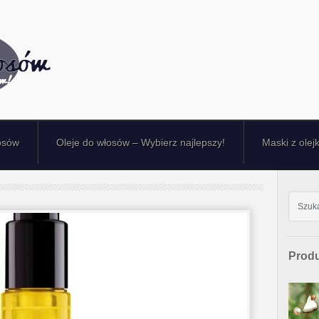
osów
Oleje do włosów – Wybierz najlepszy!
Maski z olej
Produ