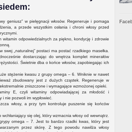
 siedem:
kowy geniusz” w pielęgnacji włosów. Regeneruje i pomaga
Face
żenia, a przede wszystkim osłania i chroni włosy przed
rycznymi.
 witamin odpowiedzialnych za piękno, kondycję i zdrowie
ronną.
 w swej „naturalnej” postaci ma postać rzadkiego masełka.
ednocześnie dostarczając do wnętrza komplet minerałów
ężystości. Świetnie dba o końce włosów, zapobiegając ich
 duże stężenie kwasu z grupy omega – 6. Wniknie w nawet
onieważ zbudowany jest z dużych cząstek. Regeneruje w
y ekstremalnie zniszczone i wymagające wzmożonej opieki.
iny E, czyli witaminy odpowiadającej za młodość i
 i nie pozwoli im wypłowieć.
szcza włosy, a przy tym kontroluje puszenie się końców
o wchłaniający się olej, który wzmacnia włosy od wewnątrz.
rypy omega – 7. Jest to bardzo rzadki kwas, który jest
twarzanym przez skórę. Z tego powodu nawilża włosy