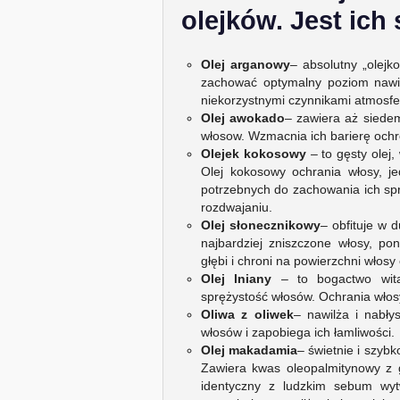
olejków. Jest ich
Olej arganowy
– absolutny „olej
zachować optymalny poziom nawil
niekorzystnymi czynnikami atmosfe
Olej awokado
– zawiera aż siedem
włosow. Wzmacnia ich barierę och
Olejek kokosowy
– to gęsty olej,
Olej kokosowy ochrania włosy, j
potrzebnych do zachowania ich spr
rozdwajaniu.
Olej słonecznikowy
– obfituje w
najbardziej zniszczone włosy, p
głębi i chroni na powierzchni włos
Olej lniany
– to bogactwo witam
sprężystość włosów. Ochrania włosy
Oliwa z oliwek
– nawilża i nabły
włosów i zapobiega ich łamliwości.
Olej makadamia
– świetnie i szybk
Zawiera kwas oleopalmitynowy z g
identyczny z ludzkim sebum wy